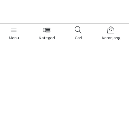
Menu
Kategori
Cari
Keranjang
Hubungi Kami
Informasi
Hubungi 021 - 123 4567
Tentang Mrlistrik
Senen, Kota Administrasi
Aturan Penggunaan
Jakarta Pusat, 10440
Kebijakan Privasi
adm@mrlistrik.com