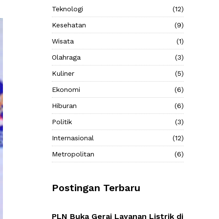
Teknologi
(12)
Kesehatan
(9)
Wisata
(1)
Olahraga
(3)
Kuliner
(5)
Ekonomi
(6)
Hiburan
(6)
Politik
(3)
Internasional
(12)
Metropolitan
(6)
Postingan Terbaru
PLN Buka Gerai Layanan Listrik di