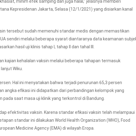
rkhasiat, minim efek samping dan juga halal," jelasnya memberi
ana Kepresidenan Jakarta, Selasa (12/1/2021) yang disiarkan kanal
aksin tersebut sudah memenuhi standar medis dengan memastikan
UA sendiri melalui beberapa syarat diantaranya data keamanan subje
rkan hasil uji klinis tahap I, tahap II dan tahal III.
arkan kajian kehalalan vaksin melalui beberapa tahapan termasuk
 lanjut Wiku.
ersen. Hal ini menyatakan bahwa terjadi penurunan 65,3 persen
 angka efikasi ini didapatkan dari perbandingan kelompok yang
an pada saat masa uji klinik yang terkontrol di Bandung.
ap efektivitas vaksin. Karena standar efikasi vaksin telah melampaui
tapan standar ini dilakukan World Health Organization (WHO), Food
uropean Medicine Agency (EMA) di wilayah Eropa.