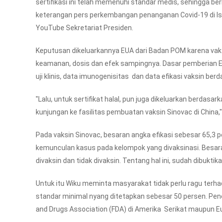
sertifikasi ini telah memenuhi standar medis, sehingga be
keterangan pers perkembangan penanganan Covid-19 di Ist
YouTube Sekretariat Presiden.
Keputusan dikeluarkannya EUA dari Badan POM karena v
keamanan, dosis dan efek sampingnya. Dasar pemberian E
uji klinis, data imunogenisitas dan data efikasi vaksin berdasa
"Lalu, untuk sertifikat halal, pun juga dikeluarkan berdas
kunjungan ke fasilitas pembuatan vaksin Sinovac di China,"
Pada vaksin Sinovac, besaran angka efikasi sebesar 65,3 p
kemunculan kasus pada kelompok yang divaksinasi. Besaran
divaksin dan tidak divaksin. Tentang hal ini, sudah dibuktik
Untuk itu Wiku meminta masyarakat tidak perlu ragu terhad
standar minimal nyang ditetapkan sebesar 50 persen. Pene
and Drugs Association (FDA) di Amerika Serikat maupun E